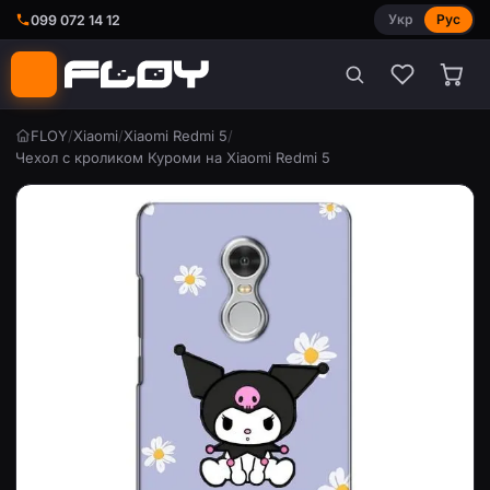
Укр
Рус
099 072 14 12
FLOY
/
Xiaomi
/
Xiaomi Redmi 5
/
Чехол с кроликом Куроми на Xiaomi Redmi 5