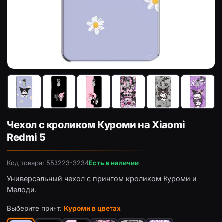
Чехол с принтом «Куроми в цветах» для Xiaomi Redmi 5
Че
Чехол с кроликом Куроми на Xiaomi
Redmi 5
Код товара: 553223-3234
Есть в наличии
Универсальный чехол с принтом кроликом Куроми и
Мелоди.
Выберите принт:
Куроми в цветах