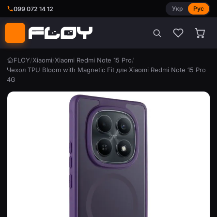
Укр
Рус
099 072 14 12
FLOY
/
Xiaomi
/
Xiaomi Redmi Note 15 Pro
/
Чехол TPU Bloom with Magnetic Fit для Xiaomi Redmi Note 15 Pro
4G