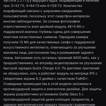
частоте 2.2 ГГц у ведущего ядра. Модификаций в наличии
три: 3+32 Гб, 4+64 Гб или 4+128 Гб. Количество
модификаций связано с широкими ожиданиями
пользователей, поскольку этот смартфон интересен
многим наблюдателям. За сочные фотографии
ответственность взял двойной модуль 48+5 Мп с
поддержкой анализа глубины сцены для совершения
поистине качественных снимков. Передняя камера
получила 13 Мп для качественных селфи с поддержкой
искусственного интеллекта, отвечающего за улучшение
макияжа лица, распознания лиц и размывания заднего
плана. Автономия хоть осталась прежней 4000 мАч, как у
предшественника, но апгрейд акцентировали на улучшение
быстрой зарядки Quick Charge 4.0. По дисплею претензий
не обнаружено, хоть и работает модуль на матрице IPS с
габаритами экрана 6.3 дюйма с качеством FullHD+.
Очевидные преимущества в этой модели заложены в
противоударной защите и элегантном дизайне. Для защиты
экрана разработчики установили Gorilla Glass 5 с
противоударной защитой даже колющих предметов, а
заднюю металлическую крышку покрыли градиентным