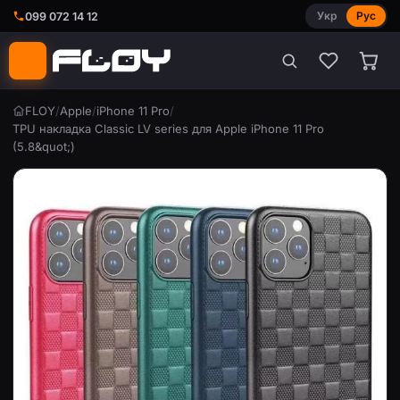
Укр
Рус
099 072 14 12
FLOY
/
Apple
/
iPhone 11 Pro
/
TPU накладка Classic LV series для Apple iPhone 11 Pro
(5.8&quot;)