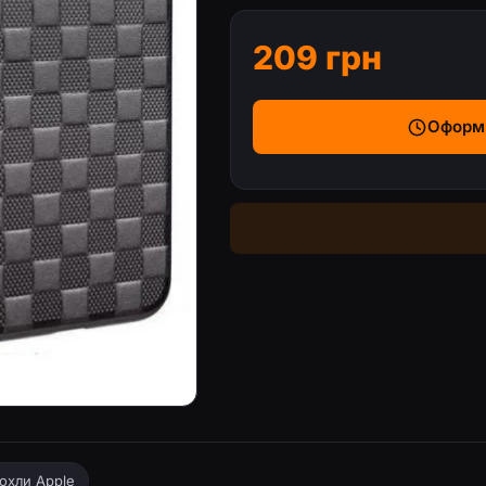
209 грн
Оформ
ot;) — Синій
охли Apple