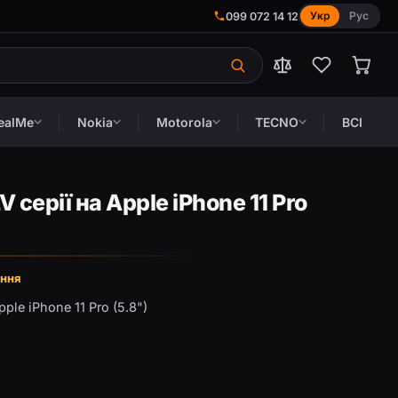
Укр
Рус
099 072 14 12
ealMe
Nokia
Motorola
TECNO
ВСІ
V серії на Apple iPhone 11 Pro
ння
ple iPhone 11 Pro (5.8")