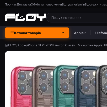
Про нас
Доставка
Обмін та повернення
Відгуки клієнтів
Відстежити за
Каталог товарів
Apple
Ulefon
FLOY
/
Apple
/
iPhone 11 Pro
/
TPU чохол Classic LV серії на Apple iP