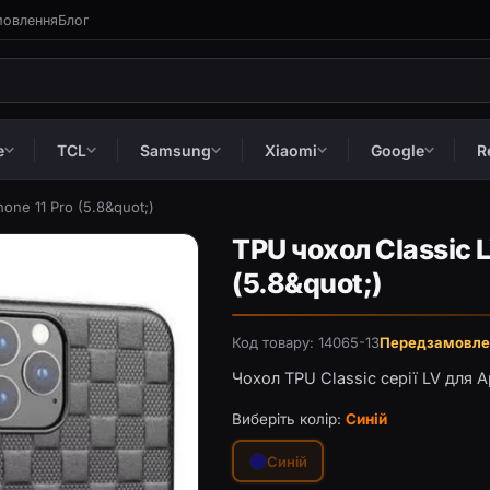
мовлення
Блог
e
TCL
Samsung
Xiaomi
Google
R
hone 11 Pro (5.8&quot;)
TPU чохол Classic L
(5.8&quot;)
Код товару: 14065-13
Передзамовле
Чохол TPU Classic серії LV для Ap
Виберіть колір:
Синій
Синій