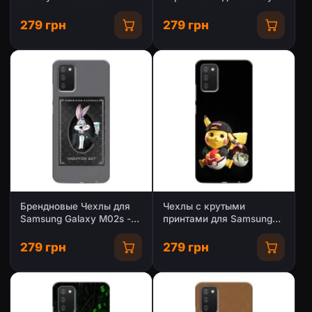
(PREMIUMPrint)
М02с
279 грн
279 грн
Брендновые Чехлы для
Чехлы с крутыми
Samsung Galaxy M02s -
принтами для Samsung
(PREMIUMPrint)
Galaxy M02s -
(PREMIUMPrint)
279 грн
279 грн