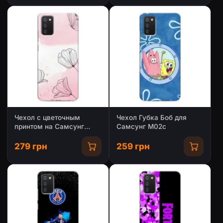
Чехол с цветочным
Чехол Губка Боб для
принтом на Самсунг
Самсунг М02с
М02с
279 грн
259 грн