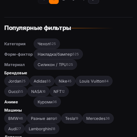
Популярные фильтры
Категория
Чехол
525
Форм-фактор
Накладка/бампер
525
Материал
Силикон / TPU
525
Брендовые
Jordan
Adidas
Nike
Louis Vuitton
25
55
45
84
Gucci
NASA
NFT
55
16
12
Аниме
Куроми
36
Машины
BMW
Разные авто
Tesla
Mercedes
46
6
19
36
Audi
Lamborghini
27
18