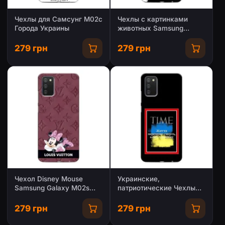
Чехлы для Самсунг М02с
Чехлы с картинками
Города Украины
животных Samsung
Galaxy M02s
279 грн
279 грн
Чехол Disney Mouse
Украинские,
Samsung Galaxy M02s
патриотические Чехлы
(PREMIUMPrint)
для Самсунг М02с
279 грн
279 грн