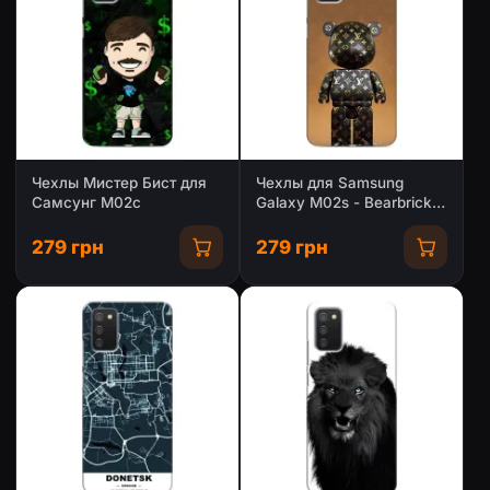
Чехлы Мистер Бист для
Чехлы для Samsung
Самсунг М02с
Galaxy M02s - Bearbrick
Louis Vuitton
(PREMIUMPrint)
279 грн
279 грн