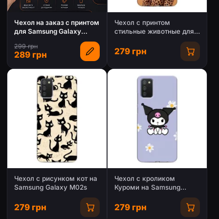
Чехол на заказ с принтом
Чехол с принтом
для Samsung Galaxy
стильные животные для
M02s
Самсунг М02с
299 грн
279 грн
289 грн
Чехол с рисунком кот на
Чехол с кроликом
Samsung Galaxy M02s
Куроми на Samsung
Galaxy M02s
279 грн
279 грн