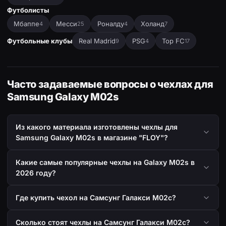
Футболисты
Мбаппе
Месси
Роналду
Холанд
4
25
4
7
Футбольные клубы
Real Madrid
PSG
Top FC
9
4
17
Часто задаваемые вопросы о чехлах для
Samsung Galaxy M02s
Из какого материала изготовлены чехлы для
Samsung Galaxy M02s в магазине "FLOY"?
Какие самые популярные чехлы на Galaxy M02s в
2026 году?
Где купить чехол на Самсунг Галакси М02с?
Сколько стоят чехлы на Самсунг Галакси М02с?