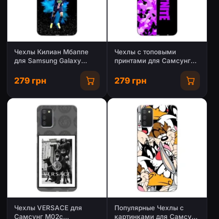
Чехлы Килиан Мбаппе
Чехлы с топовыми
для Samsung Galaxy
принтами для Самсунг
M02s
М02с
279 грн
279 грн
Чехлы VERSACE для
Популярные Чехлы с
Самсунг М02с
картинками для Самсунг