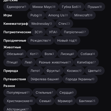
Детские
Единороги
Микки Маус
Губка Боб
Пушын
11
38
35
18
Игры
Pubg
Among Us
Minecraft
28
20
39
Кинематограф
Wednesday
Стич
13
23
Патриотические
ЗСУ
УПА
Патріотичні
5
5
27
Праздничные
Рождество
Новый год
14
16
Животные
Обезьяна
Кот
Волк
Лисица
Собака
6
21
3
9
14
Птица
Лев
Разные животные
Капибара
5
5
21
27
Природа
Лето
Фрукты
Космос
Цветы
6
5
10
60
Путешествия
Эйфелева башня
Города Украины
6
10
Разное
Популярные
Стильные
Сердце
51
7
9
Христианские
Семья
Мрамор
Бантики
48
3
8
25
Абстракция
27