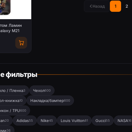
1
2
Назад
стом Ламин
alaxy M21
е фильтры
кло / Пленка
Чехол
3
600
ол-книжка
Накладка/бампер
10
600
икон / TPU
600
dan
Adidas
Nike
Louis Vuitton
Gucci
NASA
20
55
45
81
55
16
оми
36