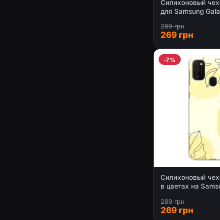
Силиконовый чех
для Samsung Gal
289 грн
269 грн
-7%
Силиконовый чех
в цветах на Sams
M21
289 грн
269 грн