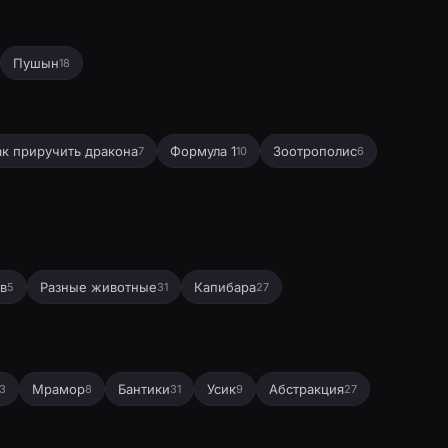
Пушын
18
ак приручить дракона
Формула 1
Зоотрополис
7
10
6
в
Разные животные
Капибара
5
31
27
Мрамор
Бантики
Усик
Абстракция
3
8
31
9
27