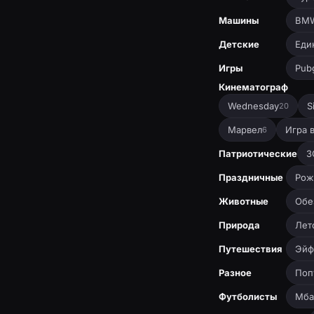
Машины
BM
Детские
Еди
Игры
Pub
Кинематограф
Wednesday
S
20
Марвел
Игра 
6
Патриотические
З
Праздничные
Рож
Животные
Обе
Природа
Лет
Путешествия
Эйф
Разное
Поп
Футболисты
Мба