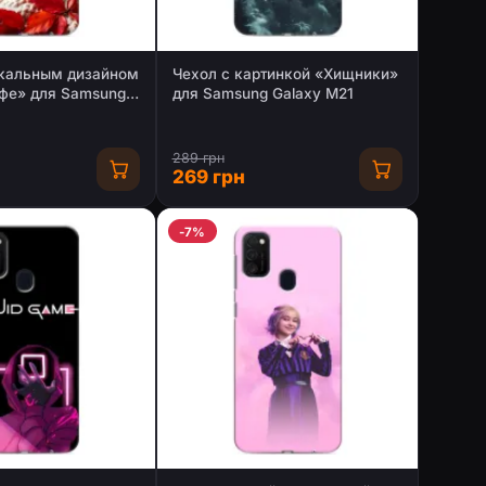
икальным дизайном
Чехол с картинкой «Хищники»
офе» для Samsung
для Samsung Galaxy M21
289 грн
269 грн
-7%