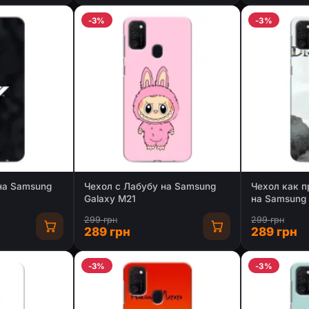
-3%
-3%
на Samsung
Чехол с Лабубу на Samsung
Чехол как п
Galaxy M21
на Samsung 
299 грн
299 грн
289 грн
289 грн
-3%
-3%