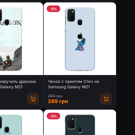
-3%
риручить дракона
Чехол с принтом Стич на
Galaxy M21
Samsung Galaxy M21
299 грн
289 грн
-3%