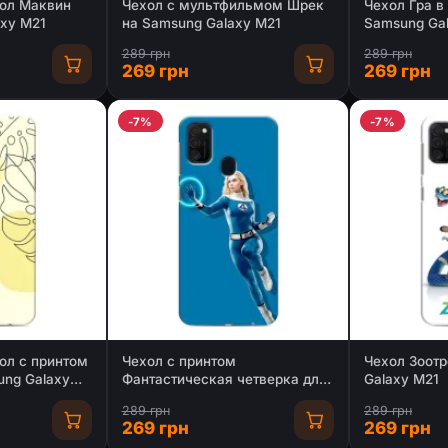
ол Маквин
Чехол с мультфильмом Шрек
Чехол Гра в
axy M21
на Samsung Galaxy M21
Samsung Ga
289 грн
289 грн
269 грн
269 грн
-7%
-7%
ол с принтом
Чехол с принтом
Чехол Зоотр
ung Galaxy
Фантастическая четверка для
Galaxy M21
Samsung Galaxy M21
289 грн
289 грн
269 грн
269 грн