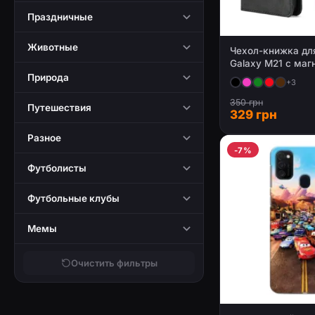
Праздничные
Животные
Чехол-книжка дл
Galaxy M21 с маг
застежкой
Природа
+3
350 грн
Путешествия
329 грн
Разное
-7%
Футболисты
Футбольные клубы
Мемы
Очистить фильтры