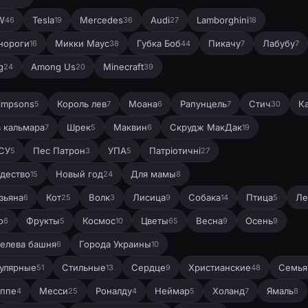
W
Tesla
Mercedes
Audi
Lamborghini
46
19
36
27
18
нороги
Микки Маус
Губка Боб
Пикачу
Лабубу
16
38
44
7
7
g
Among Us
Minecraft
24
20
39
impsons
Король лев
Моана
Рапунцель
Стич
К
5
7
6
7
30
в кальмара
Шрек
Маквин
Скрудж МакДак
7
5
6
19
СУ
Пес Патрон
УПА
Патріотичні
5
3
5
27
дество
Новый год
Для мамы
15
24
8
зьяна
Кот
Волк
Лисица
Собака
Птица
Ле
6
25
3
9
14
5
о
Фрукты
Космос
Цветы
Весна
Осень
6
5
10
65
9
9
елева башня
Города Украины
6
10
улярные
Стильные
Сердце
Христианские
Семья
51
13
9
48
ппе
Месси
Роналду
Неймар
Холанд
Ямаль
4
25
4
5
7
8