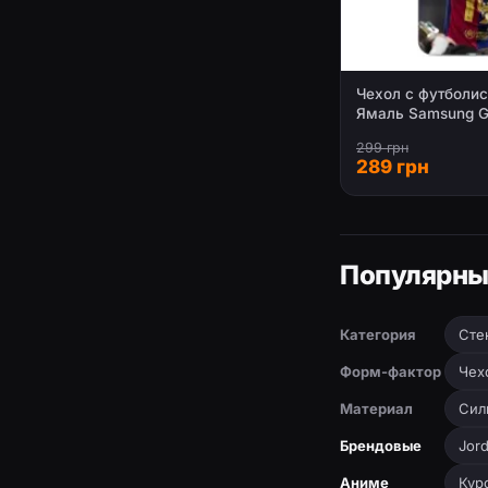
Чехол с футболи
Ямаль Samsung G
299 грн
289 грн
Популярны
Категория
Сте
Форм-фактор
Чех
Материал
Сил
Брендовые
Jor
Аниме
Кур