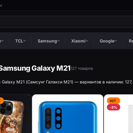
ог
e
TCL
Samsung
Xiaomi
Google
R
Samsung Galaxy M21
127 товаров
Galaxy M21 (Самсунг Галакси М21) — вариантов в наличии: 127, 
Е
HIT
-3%