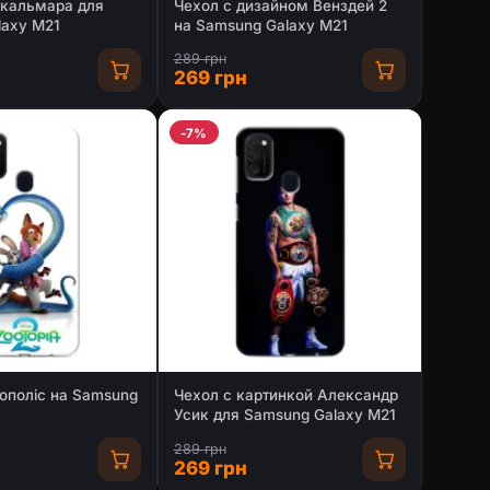
 кальмара для
Чехол с дизайном Венздей 2
laxy M21
на Samsung Galaxy M21
289 грн
269 грн
-7%
ополіс на Samsung
Чехол с картинкой Александр
Усик для Samsung Galaxy M21
289 грн
269 грн