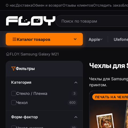
О нас
Доставка
Обмен и возврат
Отзывы клиентов
Отследить заказ
Бл
Каталог товаров
Apple
Ulefon
FLOY
/
Samsung
/
Galaxy M21
Чехлы для 
Фильтры
Чехлы для Samsung 
Категория
принтом.
Стекло / Пленка
3
ПЕЧАТЬ НА ЧЕХЛ
Чехол
600
Форм-фактор
10