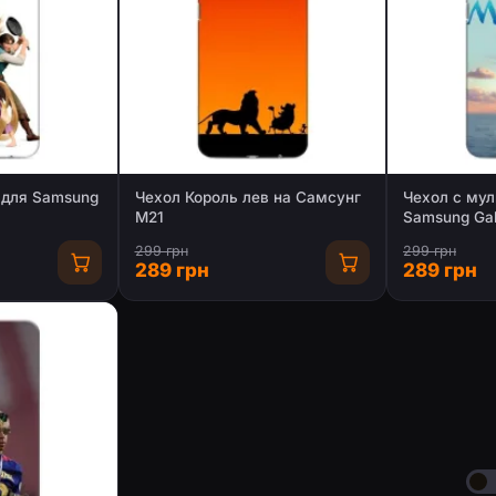
 для Samsung
Чехол Король лев на Самсунг
Чехол с му
М21
Samsung Ga
299 грн
299 грн
289 грн
289 грн