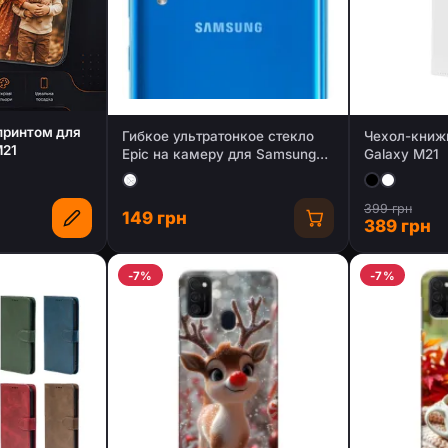
 принтом для
Гибкое ультратонкое стекло
Чехол-книж
M21
Epic на камеру для Samsung
Galaxy M21
Galaxy A50 (A505F)
399 грн
149 грн
389 грн
-7%
-7%