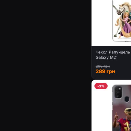
Чехол Рапунцель
Galaxy M21
299 грн
289 грн
-3%