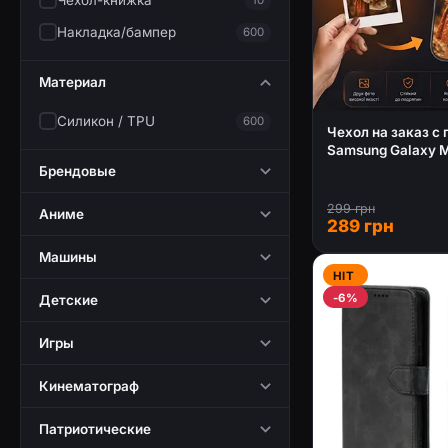
Чехол-книжка
Накладка/бампер
600
Материал
Силикон / TPU
600
Чехол на заказ с
Samsung Galaxy 
Брендовые
299 грн
Аниме
289 грн
Машины
HIT
-6%
Детские
Игры
Кинематограф
Патриотические