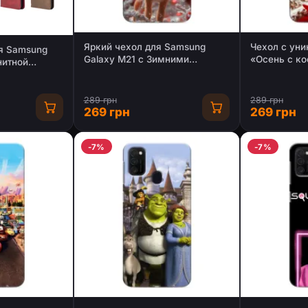
Яркий чехол для Samsung
Чехол с ун
я Samsung
Galaxy M21 с Зимними
«Осень с к
нитной
Оленятами
Galaxy M21
289 грн
289 грн
269 грн
269 грн
-7%
-7%