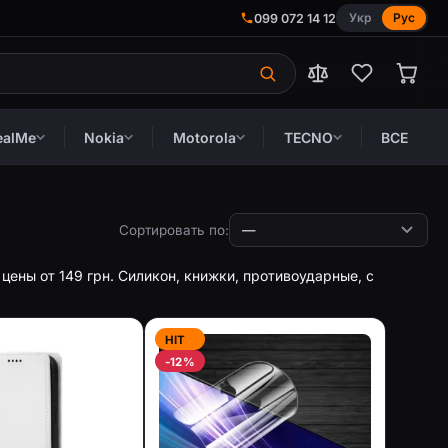
Укр
Рус
099 072 14 12
ealMe
Nokia
Motorola
TECNO
ВСЕ
Сортировать по:
цены от 149 грн. Силикон, книжки, противоударные, с
HIT
-12%