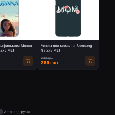
льтфильмом Моана
Чехлы для мамы на Samsung
laxy M21
Galaxy M21
299 грн
289 грн
Авто-подгрузка