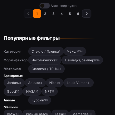
Авто-подгрузка
1
2
3
4
5
6
Популярные фильтры
Категория
Стекло / Пленка
Чехол
2
634
Форм-фактор
Чехол-книжка
Накладка/бампер
10
634
Материал
Силикон / TPU
634
Брендовые
Jordan
Adidas
Nike
Louis Vuitton
25
55
45
81
Gucci
NASA
NFT
55
16
12
Аниме
Куроми
36
Машины
BMW
Разные авто
Tesla
Mercedes
46
6
19
36