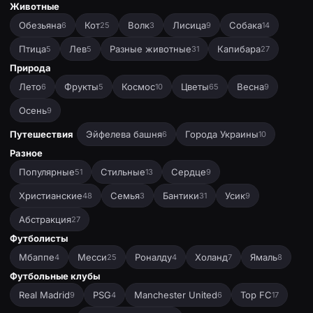
Животные
Обезьяна
Кот
Волк
Лисица
Собака
6
25
3
9
14
Птица
Лев
Разные животные
Капибара
5
5
31
27
Природа
Лето
Фрукты
Космос
Цветы
Весна
6
5
10
65
9
Осень
9
Путешествия
Эйфелева башня
Города Украины
6
10
Разное
Популярные
Стильные
Сердце
51
13
9
Христианские
Семья
Бантики
Усик
48
3
31
9
Абстракция
27
Футболисты
Мбаппе
Месси
Роналду
Холанд
Ямаль
4
25
4
7
8
Футбольные клубы
Real Madrid
PSG
Manchester United
Top FC
9
4
6
17