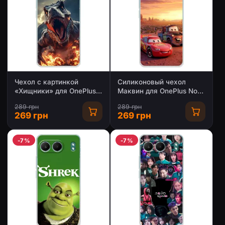
Чехол с картинкой
Силиконовый чехол
«Хищники» для OnePlus
Маквин для OnePlus Nord
Nord 4
4
289 грн
289 грн
269 грн
269 грн
-7%
-7%