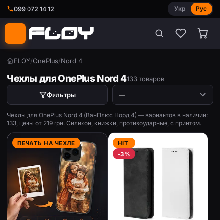
Укр
Рус
099 072 14 12
FLOY
/
OnePlus
/
Nord 4
Чехлы для OnePlus Nord 4
133 товаров
Фильтры
Чехлы для OnePlus Nord 4 (ВанПлюс Норд 4) — вариантов в наличии:
133, цены от 219 грн. Силикон, книжки, противоударные, с принтом.
ПЕЧАТЬ НА ЧЕХЛЕ
HIT
-3%