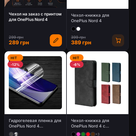
Чехол на заказ с принтом
Чехол-книжка для
для OnePlus Nord 4
OnePlus Nord 4
299 грн
399 грн
289 грн
389 грн
HIT
HIT
-12%
-6%
Гидрогелевая пленка для
Чехол-книжка для
OnePlus Nord 4
OnePlus Nord 4 с
(Глянцевая / Матовая)
магнитной застежкой
+3