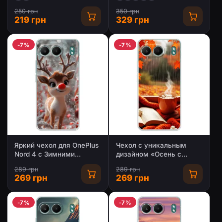
250 грн
350 грн
219 грн
329 грн
-7%
-7%
Яркий чехол для OnePlus
Чехол с уникальным
Nord 4 с Зимними
дизайном «Осень с
Оленятами
кофе» для OnePlus Nord 4
289 грн
289 грн
269 грн
269 грн
-7%
-7%