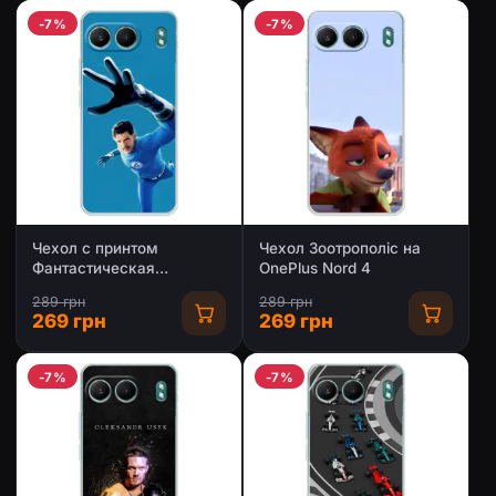
-7%
-7%
Чехол с принтом
Чехол Зоотрополіс на
Фантастическая
OnePlus Nord 4
четверка для OnePlus
289 грн
289 грн
Nord 4
269 грн
269 грн
-7%
-7%