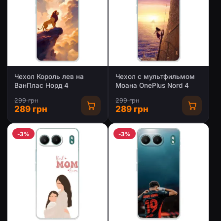
Чехол Король лев на
Чехол с мультфильмом
ВанПлас Норд 4
Моана OnePlus Nord 4
299 грн
299 грн
289 грн
289 грн
-3%
-3%