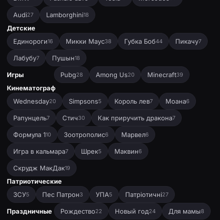
Audi
Lamborghini
27
18
Детские
Единороги
Микки Маус
Губка Боб
Пикачу
16
38
44
7
Лабубу
Пушын
7
18
Игры
Pubg
Among Us
Minecraft
28
20
39
Кинематограф
Wednesday
Simpsons
Король лев
Моана
20
5
7
6
Рапунцель
Стич
Как приручить дракона
7
30
7
Формула 1
Зоотрополис
Марвел
10
6
6
Игра в кальмара
Шрек
Маквин
7
5
6
Скрудж МакДак
19
Патриотические
ЗСУ
Пес Патрон
УПА
Патріотичні
5
3
5
27
Праздничные
Рождество
Новый год
Для мамы
22
24
8