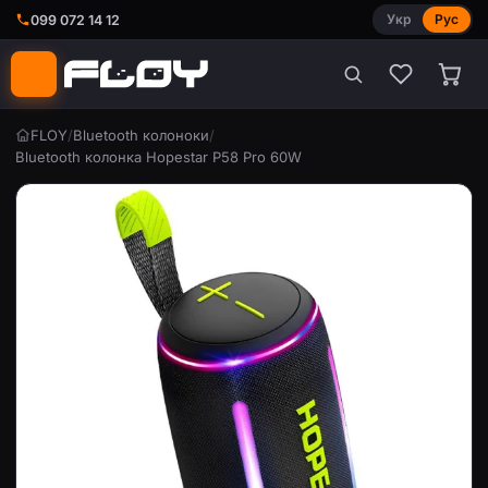
Укр
Рус
099 072 14 12
FLOY
/
Bluetooth колоноки
/
Bluetooth колонка Hopestar P58 Pro 60W