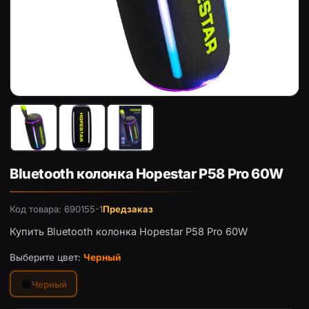
Bluetooth колонка Hopestar P58 Pro 60W — Черный — фот
Bl
Bluetooth колонка Hopestar P58 Pro 60W
Код товара: 690155-1
Предзаказ
Купить Bluetooth колонка Hopestar P58 Pro 60W
Выберите цвет:
Черный
Черный